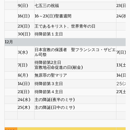
9(日)
七五三の祝福
23(日)
16(日)
16～23(日)聖書週間
24(祝)
23(日)
王であるキリスト、世界青年の日
30(日)
待降節第１主日
12月
日本宣教の保護者 聖フランシスコ・ザビエ
3(水)
7(日)
ル司祭
待降節第2主日
7(日)
13(土)
宣教地召命促進の日(献金)
8(月)
無原罪の聖マリア
14(日)
25(木
14(日)
待降節第３主日
21(日)
待降節第４主日
27(土)
24(水)
主の降誕(夜半のミサ)
25(木)
主の降誕(日中のミサ)