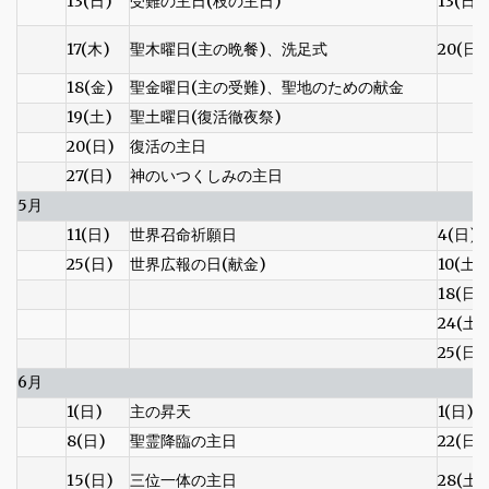
13(日)
受難の主日(枝の主日)
13(日)
17(木)
聖木曜日(主の晩餐)、洗足式
20(日)
18(金)
聖金曜日(主の受難)、聖地のための献金
19(土)
聖土曜日(復活徹夜祭)
20(日)
復活の主日
27(日)
神のいつくしみの主日
5月
11(日)
世界召命祈願日
4(日)
25(日)
世界広報の日(献金)
10(土)
18(日)
24(土)
25(日)
6月
1(日)
主の昇天
1(日)
8(日)
聖霊降臨の主日
22(日)
15(日)
三位一体の主日
28(土)