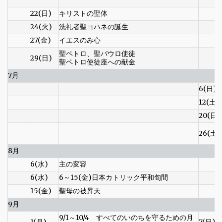
22(日)
キリストの聖体
24(火)
洗礼者聖ヨハネの誕生
27(金)
イエスのみ心
聖ペトロ、聖パウロ使徒
29(日)
聖ペトロ使徒座への献金
7月
6(日)
12(土)
20(日)
26(土)
8月
6(水)
主の変容
6(水)
6～15(金)日本カトリック平和旬間
15(金)
聖母の被昇天
9月
9/1～10/4 すべてのいのちを守るための月
1(月)
7(日)