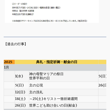
【過去の行事】
2025
典礼・指定祈祷・献金の日
1月
神の母聖マリアの祭日
1(水)
5(日)
世界平和の日
5(日)
主の公現
26(日)
12(日)
主の洗礼
18(土)
～25(土)キリスト一致祈祷週間
26(日)
世界こども助け合いの日(献金)