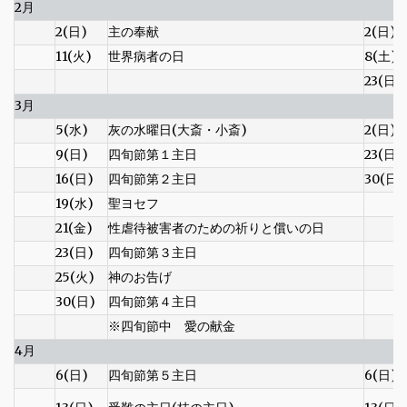
2月
2(日)
主の奉献
2(日)
11(火)
世界病者の日
8(土)
23(日)
3月
5(水)
灰の水曜日(大斎・小斎)
2(日)
9(日)
四旬節第１主日
23(日)
16(日)
四旬節第２主日
30(日)
19(水)
聖ヨセフ
21(金)
性虐待被害者のための祈りと償いの日
23(日)
四旬節第３主日
25(火)
神のお告げ
30(日)
四旬節第４主日
※四旬節中 愛の献金
4月
6(日)
四旬節第５主日
6(日)