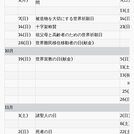
間
13(土)
7(日)
被造物を大切にする世界祈願日
14(日)
14(日)
十字架称賛
21(日)
14(日)
祖父母と高齢者のための世界祈願日
28(日)
世界難民移住移動者の日(献金)
10月
19(日)
世界宣教の日(献金)
5(日)
11(土)
13(祝)
※
25(土
26(日)
11月
1(土)
諸聖人の日
2(日)
8(土)
2(日)
死者の日
22(土)